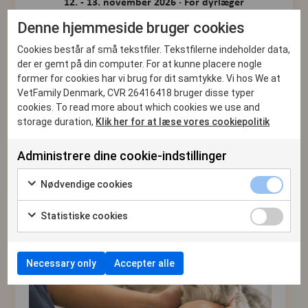
12. - 13. november 2026 · For dyrlæger
Denne hjemmeside bruger cookies
Et intensivt dyk i de mest almindelige og klinisk
relevante endokrinologiske tilstande hos hund og kat -
Cookies består af små tekstfiler. Tekstfilerne indeholder data,
herunder diabetes, Cushing, thyreoidealidelser og
der er gemt på din computer. For at kunne placere nogle
former for cookies har vi brug for dit samtykke. Vi hos We at
binyresygdomme.
VetFamily Denmark, CVR 26416418 bruger disse typer
cookies. To read more about which cookies we use and
storage duration,
Klik her for at læse vores cookiepolitik
Administrere dine cookie-indstillinger
Nødvendige cookies
Statistiske cookies
Neurologi i praksis
Necessary only
Accepter alle