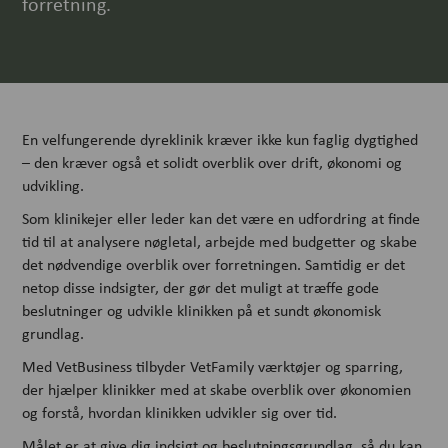
forretning.
En velfungerende dyreklinik kræver ikke kun faglig dygtighed
– den kræver også et solidt overblik over drift, økonomi og
udvikling.
Som klinikejer eller leder kan det være en udfordring at finde
tid til at analysere nøgletal, arbejde med budgetter og skabe
det nødvendige overblik over forretningen. Samtidig er det
netop disse indsigter, der gør det muligt at træffe gode
beslutninger og udvikle klinikken på et sundt økonomisk
grundlag.
Med VetBusiness tilbyder VetFamily værktøjer og sparring,
der hjælper klinikker med at skabe overblik over økonomien
og forstå, hvordan klinikken udvikler sig over tid.
Målet er at give dig indsigt og beslutningsgrundlag, så du kan