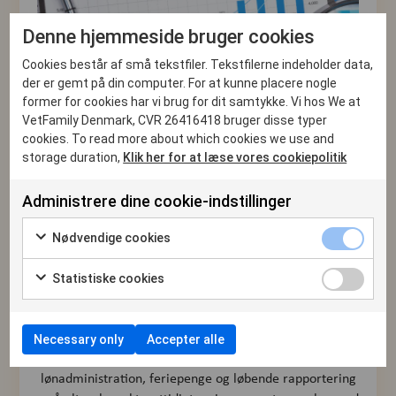
Denne hjemmeside bruger cookies
Cookies består af små tekstfiler. Tekstfilerne indeholder data,
der er gemt på din computer. For at kunne placere nogle
former for cookies har vi brug for dit samtykke. Vi hos We at
VetFamily Denmark, CVR 26416418 bruger disse typer
cookies. To read more about which cookies we use and
storage duration,
Klik her for at læse vores cookiepolitik
Administrere dine cookie-indstillinger
Økonomistyring i en dyreklinik handler ikke kun om
nøgletal og budgetter. Den daglige administration af
Nødvendige cookies
regnskab, løn og indberetninger fylder også meget i
hverdagen.
Statistiske cookies
Som medlem af VetFamily kan du få hjælp til den
administrative del af økonomien gennem en
specialiseret løsning målrettet dyreklinikker. Her kan
Necessary only
Accepter alle
klinikken få håndteret blandt andet bogføring, moms,
lønadministration, feriepenge og løbende rapportering