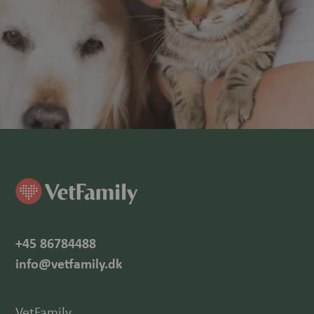
+45 86784488
info@vetfamily.dk
VetFamily