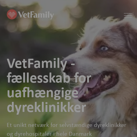
VetFamily -
fællesskab for
uafhængige
dyreklinikker
Et unikt netværk for selvstændige dyreklinikker
og dyrehospitaler i hele Danmark