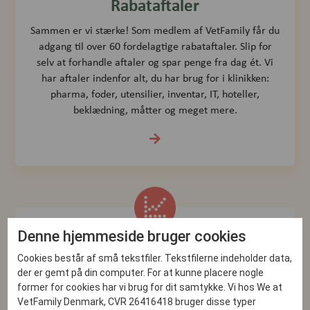
Rabataftaler
Sammen er vi stærke! Som medlem af VetFamily får du
adgang til over 60 fordelagtige rabataftaler. Slip for
selv at forhandle aftaler og spar penge fra dag ét. Vi
har aftaler indenfor alt, du har brug for i klinikken:
pharma, foder, utensilier, inventar, IT, hoteller,
beklædning, måtter og meget mere.
Denne hjemmeside bruger cookies
Rådgivning og kurser - VetBusiness
Cookies består af små tekstfiler. Tekstfilerne indeholder data,
der er gemt på din computer. For at kunne placere nogle
At være klinikejer kan være ensomt, udfordrende og
former for cookies har vi brug for dit samtykke. Vi hos We at
aldeles fantastisk! Vetfamily hjælper og understøtter
VetFamily Denmark, CVR 26416418 bruger disse typer
vores medlemmer med den forretningsmæssige side af