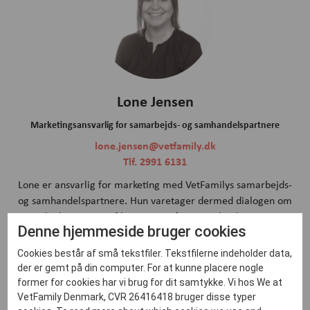
Lone Jensen
Marketingsansvarlig for samarbejds- og samhandelspartnere
lone.jensen@vetfamily.dk
Tlf. 2991 6131
Lone er ansvarlig for marketing med VetFamilys samarbejds-
og samhandelspartnere. Hun varetager dermed dialogen om
og planlægningen af kampagner fra samarbejdspartnere.
Denne hjemmeside bruger cookies
Lone er også ansvarlig for branding og kommunikation af
VetPlan. Lone har været ansat siden april 2019.
Cookies består af små tekstfiler. Tekstfilerne indeholder data,
der er gemt på din computer. For at kunne placere nogle
former for cookies har vi brug for dit samtykke. Vi hos We at
VetFamily Denmark, CVR 26416418 bruger disse typer