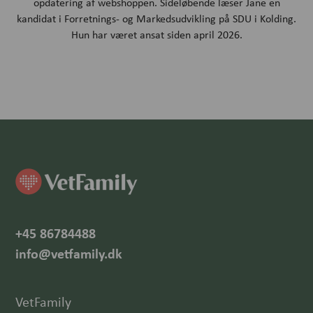
opdatering af webshoppen. Sideløbende læser Jane en
kandidat i Forretnings- og Markedsudvikling på SDU i Kolding.
Hun har været ansat siden april 2026.
+45 86784488
info@vetfamily.dk
VetFamily