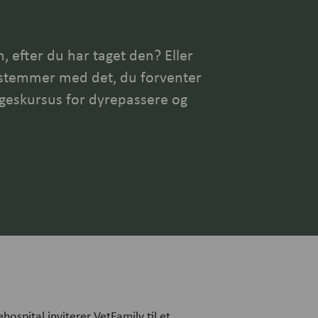
 efter du har taget den? Eller
 stemmer med det, du forventer
ageskursus for dyrepassere og
ospital inviterer VetFamily til et