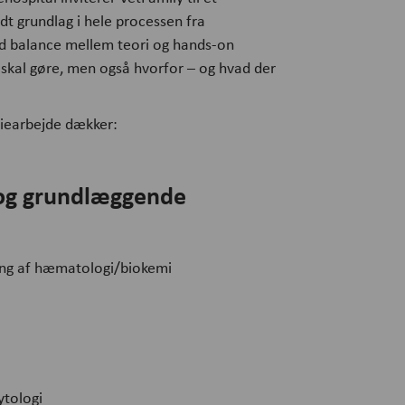
idt grundlag i hele processen fra
od balance mellem teori og hands-on
 skal gøre, men også hvorfor – og hvad der
riearbejde dækker:
 og grundlæggende
ing af hæmatologi/biokemi
ytologi