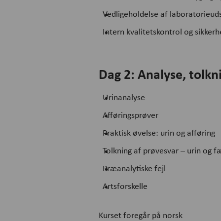
Vedligeholdelse af laboratorieud
Intern kvalitetskontrol og sikker
Dag 2: Analyse, tolkn
Urinanalyse
Afføringsprøver
Praktisk øvelse: urin og afføring
Tolkning af prøvesvar – urin og f
Præanalytiske fejl
Artsforskelle
Kurset foregår på norsk