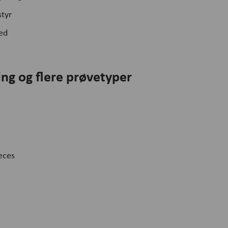
styr
hed
ing og flere prøvetyper
æces