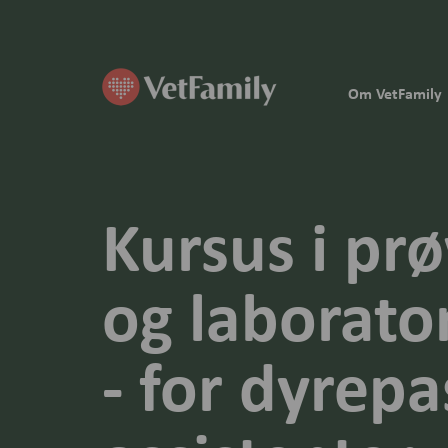
Om VetFamily
Kursus i pr
og laborato
- for dyrep