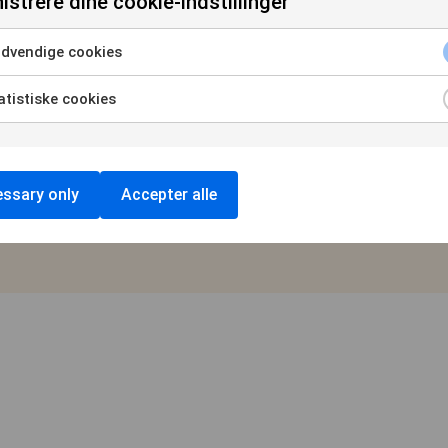
istrere dine cookie-indstillinger
dvendige cookies
Marit Bergse
tistiske cookies
Dyrlæge og produktchef Triola
ssary only
Accepter alle