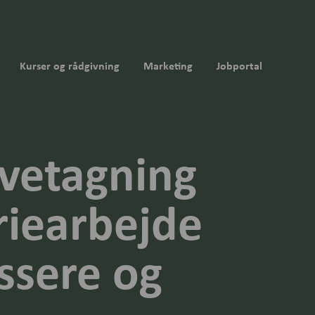
Kurser og rådgivning
Marketing
Jobportal
øvetagning
riearbejde
assere og