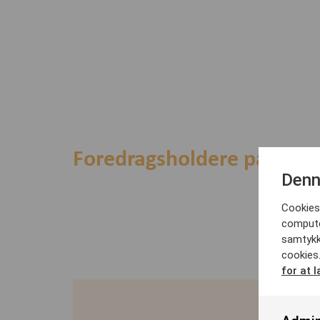
Foredragsholdere på kurse
Denn
Cookies 
computer
samtykk
cookies
for at 