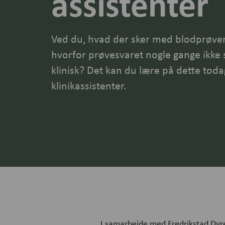
assistenter
Ved du, hvad der sker med blodprøven,
hvorfor prøvesvaret nogle gange ikke
klinisk? Det kan du lære på dette tod
klinikassistenter.
I samarbejde med Fredrikstad Dyreh