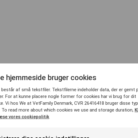
t i prøvetagning og laboratoriear
e hjemmeside bruger cookies
består af små tekstfiler. Tekstfilerne indeholder data, der er gemt 
. For at kunne placere nogle former for cookies har vi brug for dit
e. Vi hos We at VetFamily Denmark, CVR 26416418 bruger disse typ
. To read more about which cookies we use and storage duration,
K
læse vores cookiepolitik