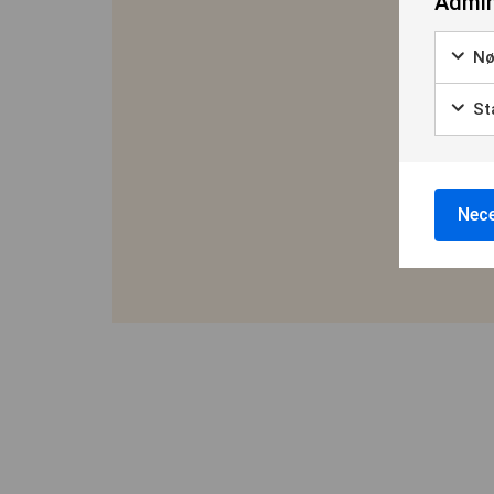
Admin
Nø
Sta
Nece