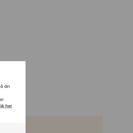
bejde
på din
er
lik her