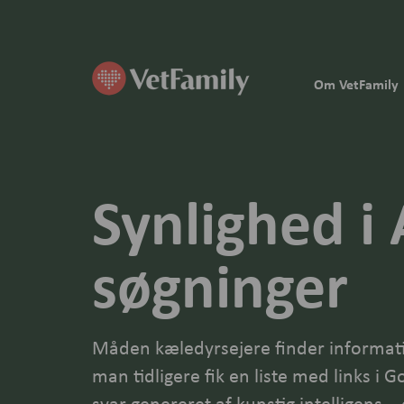
Om VetFamily
Synlighed i 
søgninger
Måden kæledyrsejere finder informati
man tidligere fik en liste med links i G
svar genereret af kunstig intelligens –