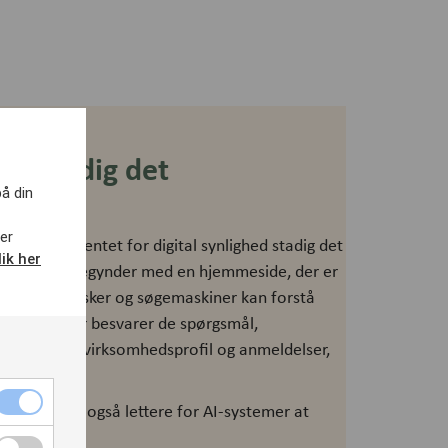
er stadig det
på din
er
 er fundamentet for digital synlighed stadig det
lik her
edeværelse begynder med en hjemmeside, der er
 både mennesker og søgemaskiner kan forstå
indhold, der besvarer de spørgsmål,
ter, samt en virksomhedsprofil og anmeldelser,
, bliver det også lettere for AI-systemer at
mationen.