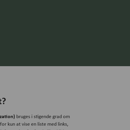
t?
zation)
bruges i stigende grad om
for kun at vise en liste med links,