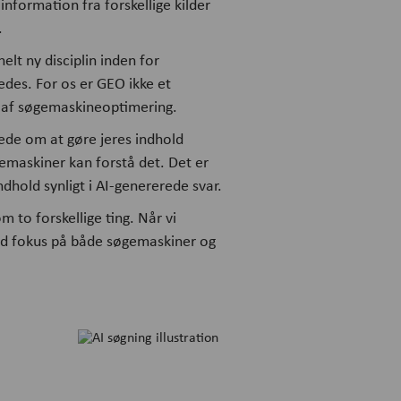
nformation fra forskellige kilder
.
t ny disciplin inden for
edes. For os er GEO ikke et
g af søgemaskineoptimering.
rede om at gøre jeres indhold
gemaskiner kan forstå det. Det er
dhold synligt i AI-genererede svar.
 to forskellige ting. Når vi
ed fokus på både søgemaskiner og