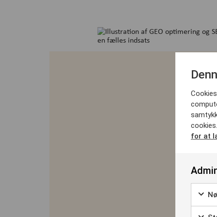
Denn
Cookies 
computer
samtykk
cookies
for at 
Admin
Nø