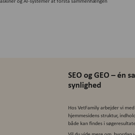
emaskiner og AI-systemer at forstå sammenhængen
SEO og GEO – én sam
synlighed
Hos VetFamily arbejder vi med
hjemmesidens struktur, indhold
både kan findes i søgeresultate
Vil du vide mere om, hvordan v