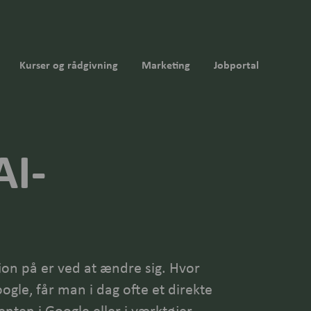
Kurser og rådgivning
Marketing
Jobportal
AI-
on på er ved at ændre sig. Hvor
oogle, får man i dag ofte et direkte
 enten i Google eller i værktøjer