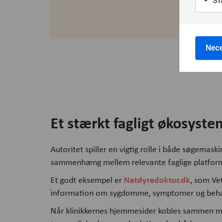
Sta
Nece
Et stærkt fagligt økosyste
Autoritet spiller en vigtig rolle i både søgemask
sammenhæng mellem relevante faglige platfor
Netdyredoktor.dk
Et godt eksempel er
, som Ve
information om sygdomme, symptomer og beha
Når klinikkernes hjemmesider kobles sammen med