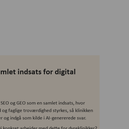
let indsats for digital
 SEO og GEO som en samlet indsats, hvor
 og faglige troværdighed styrkes, så klinikken
r og indgå som kilde i AI-genererede svar.
i konkret arbejder med dette for dyreklinikker?