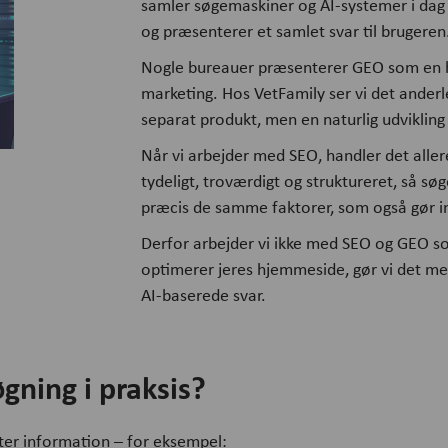
samler søgemaskiner og AI-systemer i dag i
og præsenterer et samlet svar til brugeren
Nogle bureauer præsenterer GEO som en hel
marketing. Hos VetFamily ser vi det anderl
separat produkt, men en naturlig udviklin
Når vi arbejder med SEO, handler det alle
tydeligt, troværdigt og struktureret, så sø
præcis de samme faktorer, som også gør in
Derfor arbejder vi ikke med SEO og GEO som
optimerer jeres hjemmeside, gør vi det m
AI-baserede svar.
gning i praksis?
ter information – for eksempel: