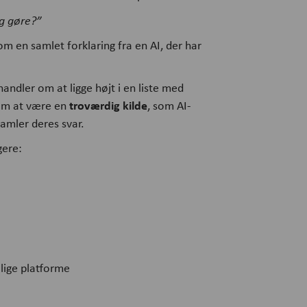
eg gøre?”
om en samlet forklaring fra en AI, der har
.
handler om at ligge højt i en liste med
troværdig kilde
 om at være en
, som AI-
amler deres svar.
gere:
ige platforme