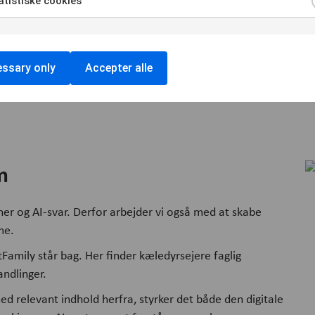
tistiske cookies
God SEO er også go
Kort sagt:
ssary only
Accepter alle
m
iner og AI-svar. Derfor arbejder vi også med at skabe
me.
tFamily står bag. Her finder kæledyrsejere faglig
ndlinger.
 relevant indhold herfra, styrker det både den digitale