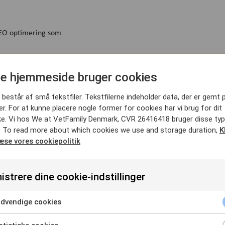
e hjemmeside bruger cookies
Fundamentet 
består af små tekstfiler. Tekstfilerne indeholder data, der er gemt 
samme
. For at kunne placere nogle former for cookies har vi brug for dit
e. Vi hos We at VetFamily Denmark, CVR 26416418 bruger disse typ
Selvom teknologien ændrer sig,
. To read more about which cookies we use and storage duration,
K
samme. En stærk digital tilst
læse vores cookiepolitik
opdateret og struktureret, så
indholdet. Den bygger også på 
kæledyrsejere faktisk søger ef
istrere dine cookie-indstillinger
der skaber tryghed.
dvendige cookies
Når disse elementer er på plads
identificere og anvende infor