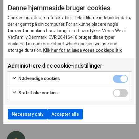
I kan også vælge at få VetFamily til at stå for SEO
Denne hjemmeside bruger cookies
optimeringen af jeres hjemmeside.
Cookies består af små tekstfiler. Tekstfilerne indeholder data,
Vi arbejder målrettet med de vigtigste elementer, der
der er gemt på din computer. For at kunne placere nogle
påvirker jeres placering i søgeresultaterne – fra indhold og
former for cookies har vi brug for dit samtykke. Vi hos We at
struktur til tekniske forbedringer og synlighed i lokale
VetFamily Denmark, CVR 26416418 bruger disse typer
søgninger. Målet er enkelt: at gøre det lettere for
cookies. To read more about which cookies we use and
kæledyrsejere at finde jeres klinik, når de søger efter en
storage duration,
Klik her for at læse vores cookiepolitik
dyrlæge eller en konkret behandling.
Administrere dine cookie-indstillinger
Nedenfor kan I se, hvordan vi arbejder med SEO optimering,
og hvilke områder vi typisk gennemgår og forbedrer på jeres
Nødvendige cookies
hjemmeside.
Statistiske cookies
Necessary only
Accepter alle
Vi arbejder med SEO på følgende områder: