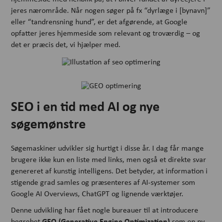
jeres nærområde. Når nogen søger på fx “dyrlæge i [bynavn]”
eller “tandrensning hund”, er det afgørende, at Google
opfatter jeres hjemmeside som relevant og troværdig – og
det er præcis det, vi hjælper med.
SEO i en tid med AI og nye
søgemønstre
Søgemaskiner udvikler sig hurtigt i disse år. I dag får mange
brugere ikke kun en liste med links, men også et direkte svar
genereret af kunstig intelligens. Det betyder, at information i
stigende grad samles og præsenteres af AI-systemer som
Google AI Overviews, ChatGPT og lignende værktøjer.
Denne udvikling har fået nogle bureauer til at introducere
GEO (Generative Engine Optimization)
begrebet
som en ny