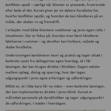
konflikter opstå – særligt når klienter er pressede, frustrerede
eller kede af det. Kurset giver jer en dybere forståelse for,
hvorfor konflikter opstår, og hvordan de kan håndteres på en
måde, der skaber ro og fremdrift.
I arbejder med både klientens reaktioner og jeres egen rolle i
situationen. Der er fokus på, hvordan man først håndterer
følelserne i rummet – og derefter kan forklare, vejlede og
skabe forståelse.
Undervisningen kombinerer teori og praksis og tager afsæt i
konkrete cases fra deltagernes egen hverdag, så I får
løsninger, der kan bruges direkte i klinikken. Dagen veksler
mellem oplæg, dialog og sparring, hvor der tages
udgangspunkt i jeres egne erfaringer og udfordringer.
Målet er, at I ikke bare får ny viden – men konkrete løsninger,
der kan implementeres direkte i jeres klinik. Kurset er
målrettet personale på dyreklinikker og tager udgangspunkt i
de udfordringer, I møder i hverdagen.