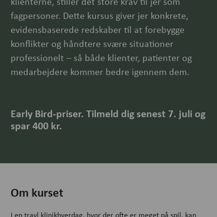
klienterne, stiller det store krav til jer som
fagpersoner. Dette kursus giver jer konkrete,
evidensbaserede redskaber til at forebygge
konflikter og håndtere svære situationer
professionelt – så både klienter, patienter og
medarbejdere kommer bedre igennem dem.
Early Bird-priser. Tilmeld dig senest 7. juli og
spar 400 kr.
Om kurset
I en travl klinikhverdag, hvor der ofte er meget på spil, kan