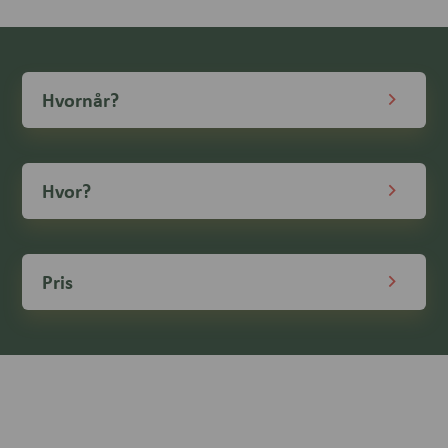
Hvornår?
Hvor?
Pris