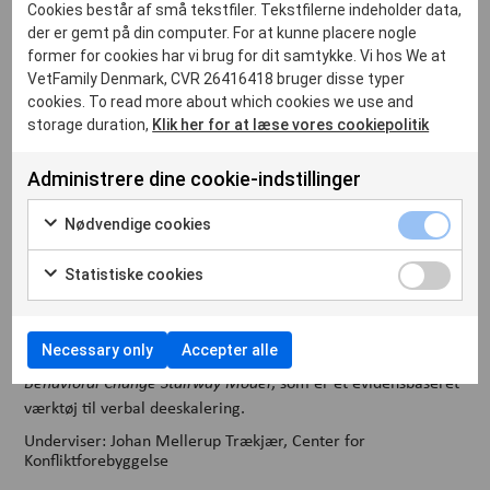
kollegiale samarbejde.
Cookies består af små tekstfiler. Tekstfilerne indeholder data,
der er gemt på din computer. For at kunne placere nogle
I får blandt andet indsigt i:
former for cookies har vi brug for dit samtykke. Vi hos We at
VetFamily Denmark, CVR 26416418 bruger disse typer
hvordan konflikter opstår – og hvad der sker i hjernen og
nervesystemet før, under og efter en konflikt
cookies. To read more about which cookies we use and
storage duration,
Klik her for at læse vores cookiepolitik
hvordan man beroliger “røde nervesystemer” i praksis
hvordan I håndterer egne følelser og reaktionsmønstre i
Administrere dine cookie-indstillinger
pressede situationer
Nødvendige cookies
hvordan I kan arbejde med konkrete strategier, der
forebygger konflikter i hverdagen
Statistiske cookies
hvordan I omsætter viden til fælles procedurer i
klinikken
Necessary only
Accepter alle
Der arbejdes blandt andet med anerkendte metoder som
Behavioral Change Stairway Model
, som er et evidensbaseret
værktøj til verbal deeskalering.
Underviser: Johan Mellerup Trækjær, Center for
Konfliktforebyggelse