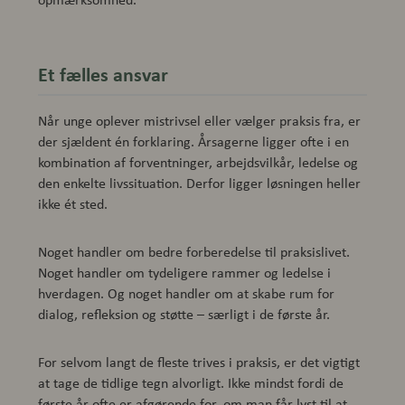
Et fælles ansvar
Når unge oplever mistrivsel eller vælger praksis fra, er
der sjældent én forklaring. Årsagerne ligger ofte i en
kombination af forventninger, arbejdsvilkår, ledelse og
den enkelte livssituation. Derfor ligger løsningen heller
ikke ét sted.
Noget handler om bedre forberedelse til praksislivet.
Noget handler om tydeligere rammer og ledelse i
hverdagen. Og noget handler om at skabe rum for
dialog, refleksion og støtte – særligt i de første år.
For selvom langt de fleste trives i praksis, er det vigtigt
at tage de tidlige tegn alvorligt. Ikke mindst fordi de
første år ofte er afgørende for, om man får lyst til at