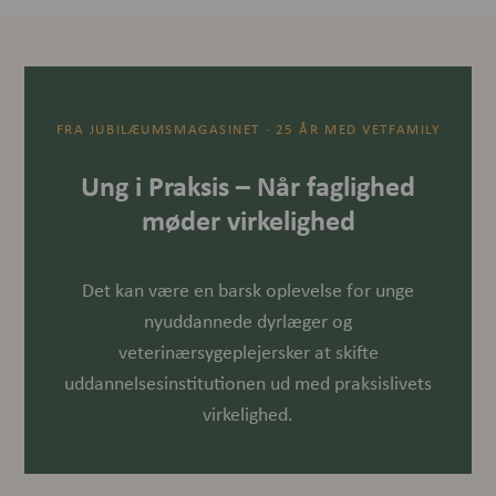
FRA JUBILÆUMSMAGASINET · 25 ÅR MED VETFAMILY
Ung i Praksis – Når faglighed
møder virkelighed
Det kan være en barsk oplevelse for unge
nyuddannede dyrlæger og
veterinærsygeplejersker at skifte
uddannelsesinstitutionen ud med praksislivets
virkelighed.