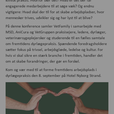
klinisk praksis. Hvorfor sker det? Hvad er det der får
engagerede medarbejdere til at søge væk? Og endnu
vigtigere: Hvad skal der til for at skabe arbejdspladser, hvor
mennesker trives, udvikler sig og har lyst til at blive?
På denne konference samler VetFamily i samarbejde med
MSD, AniCura og VetGruppen praksisejere, ledere, dyrlæger,
veterinærsygeplejersker og studerende til en fælles samtale
om fremtidens dyrlægepraksis. Spændende foredragsholdere
sætter fokus på trivsel, arbejdsglæde, ledelse og kultur. For
hvis vi skal sikre en stærk branche i fremtiden, handler det
om at skabe forandringer, der gør en forskel.
Kom og vær med til at forme fremtidens arbejdsplads i
dyrlægepraksis den 8. september på Hotel Nyborg Strand.