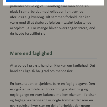
klienter, økonomiske beslutninger og ansvaret for
patienternes ve og vel. Samtidig skal man finde sin
plads i samarbejdet med kollegaer i en travl og
uforudsigelig hverdag. Alt sammen forhold, der kan
være med til at skabe et følelsesmæssigt belastende
arbejdsmiljø. For mange bliver overgangen større, end
de havde forestillet sig.
Mere end faglighed
At arbejde i praksis handler ikke kun om faglighed. Det
handler i lige så høj grad om mennesker.
En konsultation er sjældent bare en faglig opgave. Den
er også en samtale, en forventningsafstemning og
nogle gange en svær balance mellem økonomi, følelser
og faglige vurderinger. For nogle kommer det som en
overraskelse, hvor stor en del af arbejdet der netop