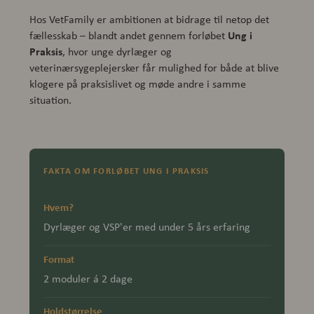
Hos VetFamily er ambitionen at bidrage til netop det
Ung i
fællesskab – blandt andet gennem forløbet
Praksis
, hvor unge dyrlæger og
veterinærsygeplejersker får mulighed for både at blive
klogere på praksislivet og møde andre i samme
situation.
FAKTA OM FORLØBET UNG I PRAKSIS
Hvem?
Dyrlæger og VSP'er med under 5 års erfaring
Format
2 moduler á 2 dage
Holdstørrelse