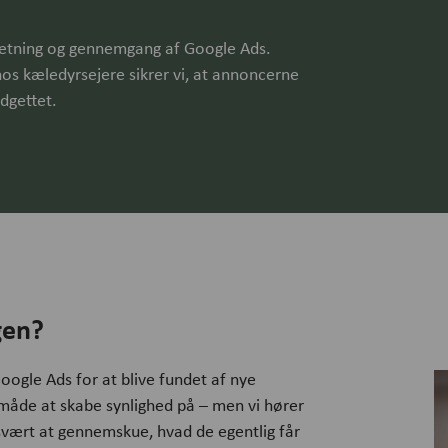
sætning og gennemgang af Google Ads.
s kæledyrsejere sikrer vi, at annoncerne
dgettet.
gen?
oogle Ads for at blive fundet af nye
 måde at skabe synlighed på – men vi hører
e svært at gennemskue, hvad de egentlig får