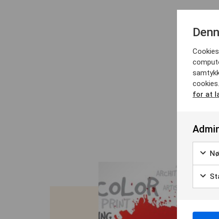
Denn
Cookies 
computer
samtykk
cookies
for at 
Admin
Nø
Sta