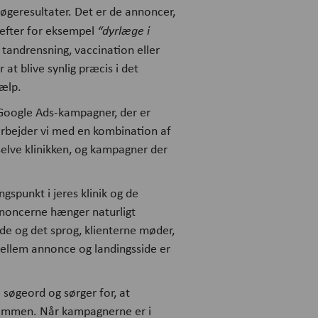
øgeresultater. Det er de annoncer,
 efter for eksempel
“dyrlæge i
 tandrensning, vaccination eller
 at blive synlig præcis i det
jælp.
Google Ads-kampagner, der er
 arbejder vi med en kombination af
elve klinikken, og kampagner der
gspunkt i jeres klinik og de
 annoncerne hænger naturligt
e og det sprog, klienterne møder,
ellem annonce og landingsside er
søgeord og sørger for, at
sammen. Når kampagnerne er i