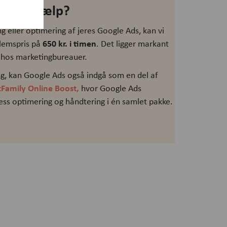
e Ads hjælp?
ng eller optimering af jeres Google Ads, kan vi
650 kr. i timen
dlemspris på
. Det ligger markant
r hos marketingbureauer.
ng, kan Google Ads også indgå som en del af
tFamily Online Boost
,
hvor Google Ads
s optimering og håndtering i én samlet pakke.