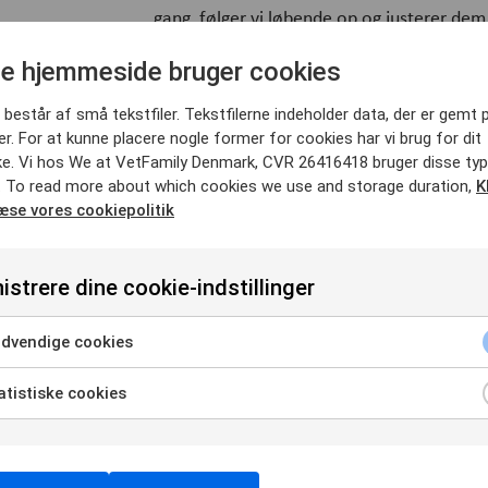
gang, følger vi løbende op og justerer dem
brugt bedst muligt.
e hjemmeside bruger cookies
Samtidig får I klare og forståelige rapporter
arbejdet med, og hvilken effekt jeres anno
består af små tekstfiler. Tekstfilerne indeholder data, der er gemt 
. For at kunne placere nogle former for cookies har vi brug for dit
Selve opsætningen og optimeringen håndtere
e. Vi hos We at VetFamily Denmark, CVR 26416418 bruger disse typ
ligger ud over, er annoncebudgettet – altså
. To read more about which cookies we use and storage duration,
K
for at vise annoncerne. Her betaler I ikke f
læse vores cookiepolitik
når nogen klikker på annoncen og viser konk
istrere dine cookie-indstillinger
dvendige cookies
tistiske cookies