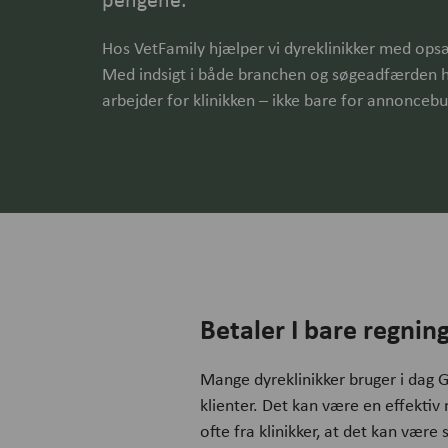
Hos VetFamily hjælper vi dyreklinikker med op
Med indsigt i både branchen og søgeadfærden ho
arbejder for klinikken – ikke bare for annoncebu
Betaler I bare regnin
Mange dyreklinikker bruger i dag G
klienter. Det kan være en effektiv
ofte fra klinikker, at det kan vær