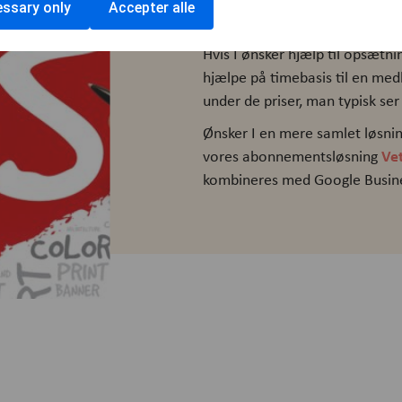
ssary only
Accepter alle
Hvad koster Googl
Hvis I ønsker hjælp til opsætni
hjælpe på timebasis til en me
under de priser, man typisk se
Ønsker I en mere samlet løsni
Ve
vores abonnementsløsning
kombineres med Google Busines