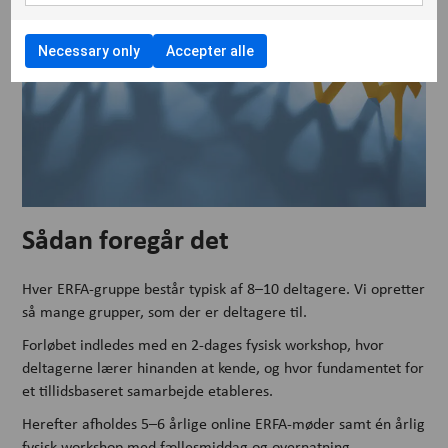
Necessary only
Accepter alle
Sådan foregår det
Hver ERFA-gruppe består typisk af 8–10 deltagere. Vi opretter
så mange grupper, som der er deltagere til.
Forløbet indledes med en 2-dages fysisk workshop, hvor
deltagerne lærer hinanden at kende, og hvor fundamentet for
et tillidsbaseret samarbejde etableres.
Herefter afholdes 5–6 årlige online ERFA-møder samt én årlig
fysisk workshop med fællesmiddag og overnatning.