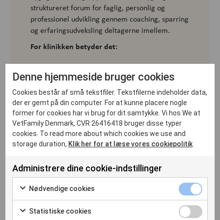
struktureret forum for faglig, personlig og
professionel udvikling gennem coaching, sparring
og erfaringsudveksling deltagerne imellem.
For klinikken betyder det:
Styrket trivsel og robusthed
Denne hjemmeside bruger cookies
Hurtigere faglig modning
Cookies består af små tekstfiler. Tekstfilerne indeholder data,
Øget tryghed i klientkommunikation
der er gemt på din computer. For at kunne placere nogle
former for cookies har vi brug for dit samtykke. Vi hos We at
Bedre fastholdelse af unge
VetFamily Denmark, CVR 26416418 bruger disse typer
medarbejdere
cookies. To read more about which cookies we use and
storage duration,
Klik her for at læse vores cookiepolitik
Det er ikke kun udvikling af den enkelte – det er
en investering i klinikkens fremtid.
Administrere dine cookie-indstillinger
Nødvendige cookies
Statistiske cookies