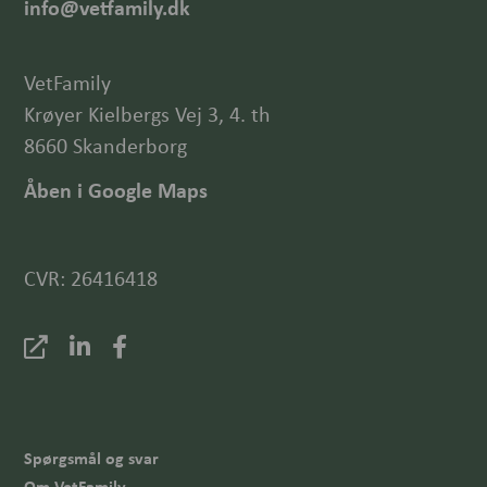
info@vetfamily.dk
VetFamily
Krøyer Kielbergs Vej 3, 4. th
8660 Skanderborg
Åben i Google Maps
CVR: 26416418
Spørgsmål og svar
Om VetFamily